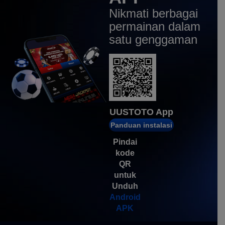
kim****3
Nikmati berbagai
IDR
2,187,500.00
Sweet Bonanza 2500
permainan dalam
satu genggaman
kim****3
IDR
2,133,500.00
Sweet Bonanza 2500
asam****s
IDR
2,117,500.00
Gates of Olympus Super
Scatter
UUSTOTO App
asam****s
Panduan instalasi
IDR
2,068,500.00
Gates of Olympus Super
Pindai
Scatter
kode
asam****s
QR
IDR
1,985,200.00
untuk
Gates of Olympus Super
Unduh
Scatter
Android
APK