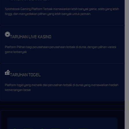
Sportsbook Gaming Platform Terbaik menawarkan lebih banyak game, odds yang lebih
tinggi, dan menyediakan pilihan yang lebih banyak untuk pemain.
TARUHAN LIVE KASINO
Platform Pilihan bagi perusahaan-perusahaan terbaik di dunia, dengan pilihan variasi
game terbanyak
TARUHAN TOGEL
Platform togel yang menarik dari perusahan terbaik di dunia yang menawarkan hadiah
kemenangan besar