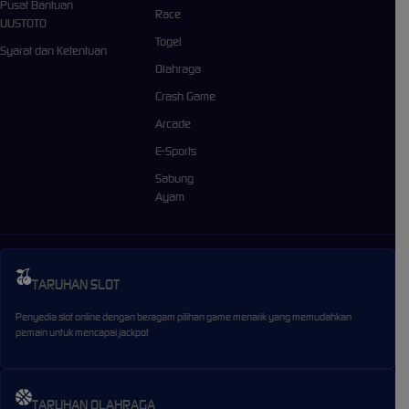
Pusat Bantuan
Race
UUSTOTO
Togel
Syarat dan Ketentuan
Olahraga
Crash Game
Arcade
E-Sports
Sabung
Ayam
TARUHAN SLOT
Penyedia slot online dengan beragam pilihan game menarik yang memudahkan
pemain untuk mencapai jackpot
TARUHAN OLAHRAGA