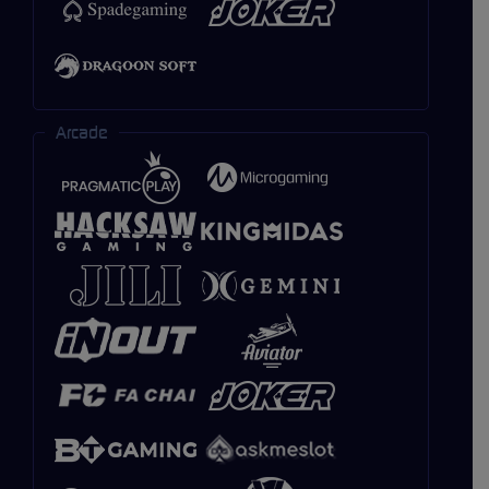
Arcade