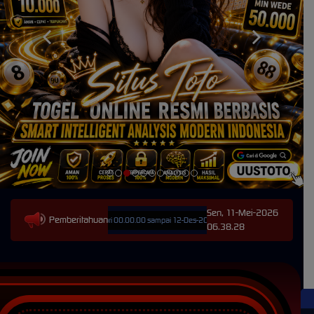
Sen, 11-Mei-2026
Pemberitahuan
Opus pada 12-Des-2025 dari 00.00.00 sampai 12-Des-2026 23.59.59. Selama waktu ini, Opus pe
06.38.28