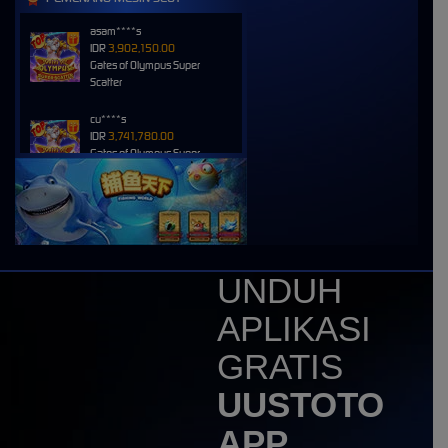
asam****s
IDR
3,902,150.00
Gates of Olympus Super
Scatter
cu****s
IDR
3,741,780.00
Gates of Olympus Super
Scatter
asam****s
IDR
3,370,150.00
Gates of Olympus Super
Scatter
UNDUH
edeh****l
IDR
2,532,000.00
APLIKASI
Gates of Olympus 1000
GRATIS
di****7
IDR
2,262,700.00
UUSTOTO
Gates of Olympus Super
Scatter
APP