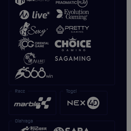
Race
Togel
Olahraga