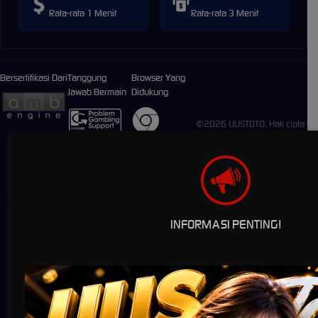
Rata-rata 1 Menit
Rata-rata 3 Menit
Bersertifikasi Dari
Tanggung
Browser Yang
Jawab Bermain
Didukung
©2026 UUSTOTO. Hak cipta
dilindungi | 18+
Platform Penyedia Layanan
INFORMASI PENTING!
Slots