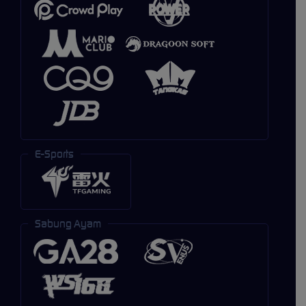
E-Sports
Sabung Ayam