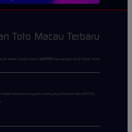
Dan Toto Macau Terbaru
urat adalah prioritas utama.
UUSTOTO
hadir sebagai solusi terbaik, berdiri
ikut adalah beberapa keunggulan utama yang ditawarkan oleh UUSTOTO:
.