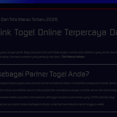
ya Dan Toto Macau Terbaru 2026
Link Togel Online Terpercaya 
yang sangat pesat. Bagi para pencinta judi tebak angka, menemukan platform yang aman dan ak
erlengkap, termasuk pasaran yang sedang naik daun:
Toto Macau terbaru
.
ebagai Partner Togel Anda?
menangkan kepercayaan para pemain berkat konsistensi dalam memberikan pelayanan terbaik. Ber
r untuk memastikan seluruh data pribadi dan transaksi keuangan member aman dari pihak ketiga
awasan badan perjudian internasional, sehingga menjamin permainan yang 100% adil (
fair play
).
s secara cepat melalui berbagai metode, mulai dari bank lokal ternama hingga e-wallet.