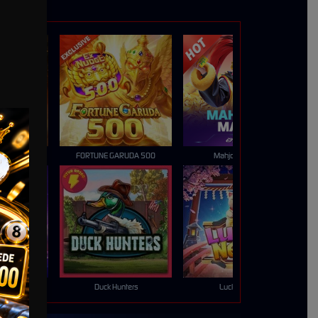
 & BOUNTY
FORTUNE GARUDA 500
Mahjong Magic
 BOOM
Duck Hunters
Lucky Neko