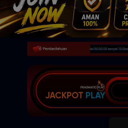
Pemberitahuan
Pemeliharaan Terjadwal: Opus pada 12-Des-2025 dari 00.00.00 sampai 12-Des-2026 23.59.59.
JACKPOT
PLAY