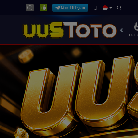
Main di Telegram
HOT 