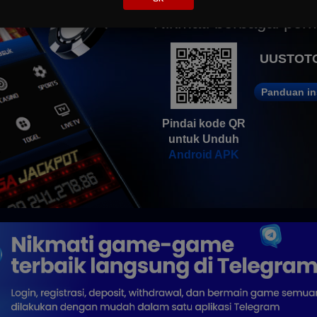
Nikmati berbagai pe
UUSTOTO
Panduan in
Pindai kode QR
untuk Unduh
Android APK