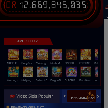
IDR
12,669,845,035
L
GAME POPULER
MUSCLE FORTUNE CAT
Bang Gacor 1000
Mahjong Legend
Mochi Mania 1000
EPIC BULLETS & BOUNTY
FORTUNE GARUDA 500
Mahjong Magic
Wukong - Black Scatter
Mahjong Ways
Gates of Olympus 1000
Dragon Tiger
DJ BOOM BOOM
Duck Hunters
Lucky Neko
Video Slots Popular
PEMENANG MESIN SLOT