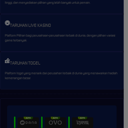
tinggi, dan menyediakan pilihan yang lebih banyak untuk pemain.
TARUHAN LIVE KASINO
Platform Pilihan bagi perusahaan-perusahaan terbaik di dunia, dengan pilihan variasi
game terbanyak
TARUHAN TOGEL
Platform togel yang menarik dari perusahan terbaik di dunia yang menawarkan hadiah
kemenangan besar