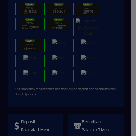
* Selama bank maintenance dan bank offline deposit dan penarikan tidak
dapat diproses
Deposit
Penarikan
Rata-rata 1 Menit
Rata-rata 3 Menit