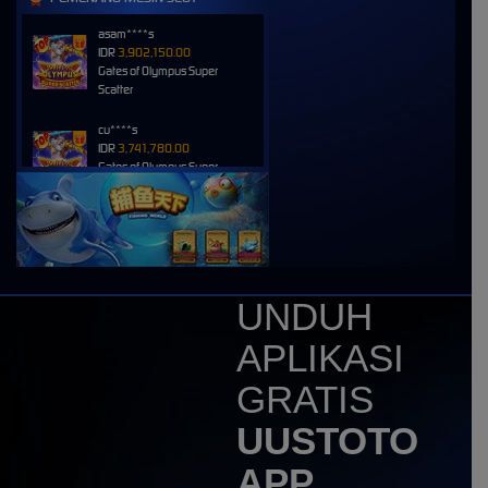
asam****s
IDR
3,902,150.00
Gates of Olympus Super
Scatter
cu****s
IDR
3,741,780.00
Gates of Olympus Super
Scatter
asam****s
IDR
3,370,150.00
Gates of Olympus Super
Scatter
UNDUH
edeh****l
IDR
2,532,000.00
APLIKASI
Gates of Olympus 1000
GRATIS
di****7
IDR
2,262,700.00
UUSTOTO
Gates of Olympus Super
Scatter
APP