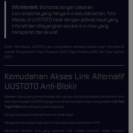
Info Menarik:
Berbeda dengan pasaran
konvensional yang hanya
live
satu kali sehari, Toto
Macau di UUSTOTO hadir dengan jadwal result yang
intensif dan ditayangkan secara
live draw
yang
transparan dan akurat.
Selain Toto Macau, UUSTOTO juga menyediakan berbagai pasaran togel internasional
populer lainnya seperti Togel Singapore (SGP), Togel Hongkong (HK), dan Togel Sydney
(SDY).
Kemudahan Akses Link Alternatif
UUSTOTO Anti-Blokir
Masalah utama yang sering dihadapi oleh pemain di Indonesia adalah pemblokiran situs
oleh internet positif. UUSTOTO sangat memahami kendala ini dan menyediakan
Link Toto
Togel Online
alternatif yang selalu diperbarui.
Dengan adanya link alternatif resmi ini, Anda dapat:
Mengakses situs kapan saja dan di mana saja tanpa memerlukan VPN.
Menikmati tampilan situs yang responsif, baik melalui komputer, tablet, maupun