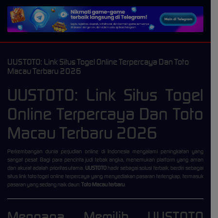
UUSTOTO: Link Situs Togel Online Terpercaya Dan Toto
Macau Terbaru 2026
UUSTOTO: Link Situs Togel
Online Terpercaya Dan Toto
Macau Terbaru 2026
Perkembangan dunia perjudian online di Indonesia mengalami peningkatan yang
sangat pesat. Bagi para pencinta judi tebak angka, menemukan platform yang aman
dan akurat adalah prioritas utama.
UUSTOTO
hadir sebagai solusi terbaik, berdiri sebagai
situs link toto togel online terpercaya yang menyediakan pasaran terlengkap, termasuk
pasaran yang sedang naik daun:
Toto Macau terbaru
.
Mengapa Memilih UUSTOTO