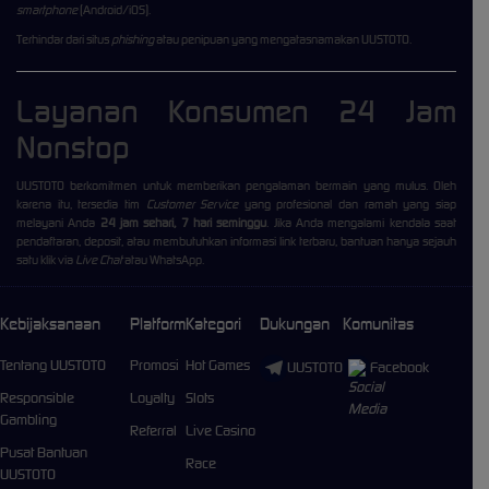
smartphone
(Android/iOS).
Terhindar dari situs
phishing
atau penipuan yang mengatasnamakan UUSTOTO.
Layanan Konsumen 24 Jam
Nonstop
UUSTOTO berkomitmen untuk memberikan pengalaman bermain yang mulus. Oleh
karena itu, tersedia tim
Customer Service
yang profesional dan ramah yang siap
melayani Anda
24 jam sehari, 7 hari seminggu
. Jika Anda mengalami kendala saat
pendaftaran, deposit, atau membutuhkan informasi link terbaru, bantuan hanya sejauh
satu klik via
Live Chat
atau WhatsApp.
Kebijaksanaan
Platform
Kategori
Dukungan
Komunitas
Tentang UUSTOTO
Promosi
Hot Games
UUSTOTO
Facebook
Responsible
Loyalty
Slots
Gambling
Referral
Live Casino
Pusat Bantuan
Race
UUSTOTO