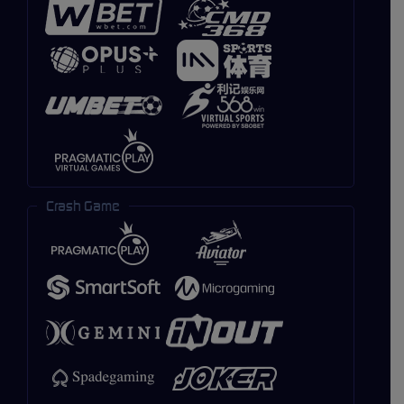
Crash Game