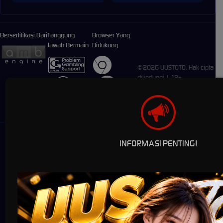
Bersertifikasi Dari
Tanggung
Browser Yang
Jawab Bermain
Didukung
©2026 UUSTOTO. Hak cipta
dilindungi | 18+
Platform Penyedia Layanan
INFORMASI PENTING!
Slots