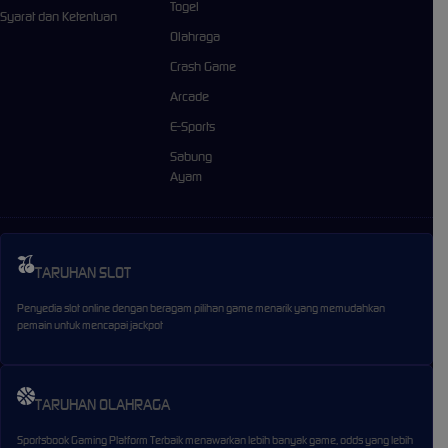
Togel
Syarat dan Ketentuan
Olahraga
Crash Game
Arcade
E-Sports
Sabung
Ayam
TARUHAN SLOT
Penyedia slot online dengan beragam pilihan game menarik yang memudahkan
pemain untuk mencapai jackpot
TARUHAN OLAHRAGA
Sportsbook Gaming Platform Terbaik menawarkan lebih banyak game, odds yang lebih