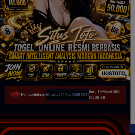
Sen, 11-Mei-2026
Pemberitahuan
 12-Des-2025 dari 00.00.00 sampai 12-Des-2026 23.59.59. Selama waktu ini, Opus permainan t
06.38.28