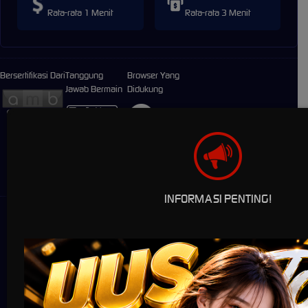
Rata-rata 1 Menit
Rata-rata 3 Menit
Bersertifikasi Dari
Tanggung
Browser Yang
Jawab Bermain
Didukung
©2026 UUSTOTO. Hak cipta
dilindungi | 18+
INFORMASI PENTING!
Platform Penyedia Layanan
Slots