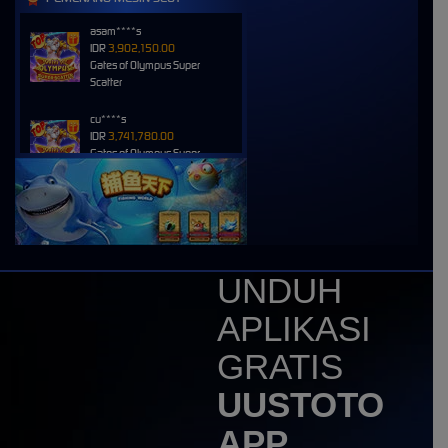
asam****s
IDR
3,902,150.00
Gates of Olympus Super
Scatter
cu****s
IDR
3,741,780.00
Gates of Olympus Super
Scatter
asam****s
IDR
3,370,150.00
Gates of Olympus Super
Scatter
UNDUH
edeh****l
IDR
2,532,000.00
APLIKASI
Gates of Olympus 1000
GRATIS
di****7
IDR
2,262,700.00
UUSTOTO
Gates of Olympus Super
Scatter
APP