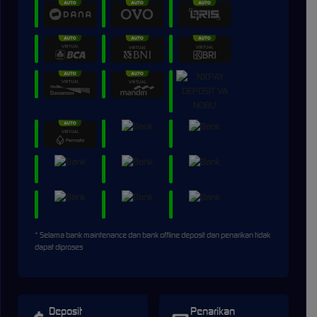
* Selama bank maintenance dan bank offline deposit dan penarikan tidak
dapat diproses
Deposit
Penarikan