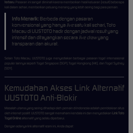
terbaru
. Pasaran ini sangat diminati karena memberikan hasil keluaran (result) beberapa
kali dalam sehari, memberikan peluang menang yang lebih sering bagi para pemain.
Info Menarik:
Berbeda dengan pasaran
konvensional yang hanya
live
satu kali sehari, Toto
Macau di UUSTOTO hadir dengan jadwal result yang
intensif dan ditayangkan secara
live draw
yang
transparan dan akurat.
Selain Toto Macau, UUSTOTO juga menyediakan berbagai pasaran togel internasional
populer lainnya seperti Togel Singapore (SGP), Togel Hongkong (HK), dan Togel Sydney
(SDY).
Kemudahan Akses Link Alternatif
UUSTOTO Anti-Blokir
Masalah utama yang sering dihadapi oleh pemain di Indonesia adalah pemblokiran situs
oleh internet positif. UUSTOTO sangat memahami kendala ini dan menyediakan
Link Toto
Togel Online
alternatif yang selalu diperbarui.
Dengan adanya link alternatif resmi ini, Anda dapat: